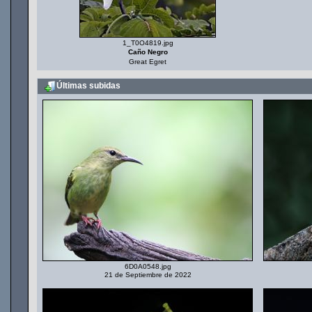
1_T0O4819.jpg
Caño Negro
Great Egret
Últimas subidas
6D0A0548.jpg
21 de Septiembre de 2022