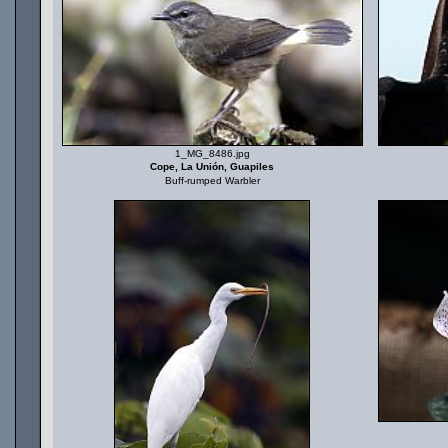
1_MG_8486.jpg
Cope, La Unión, Guapiles
Buff-rumped Warbler