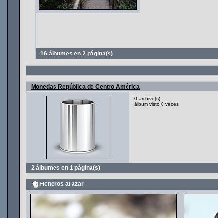
16 álbumes en 2 página(s)
Monedas República de Centro América
0 archivo(s)
álbum visto 0 veces
2 álbumes en 1 página(s)
Ficheros al azar