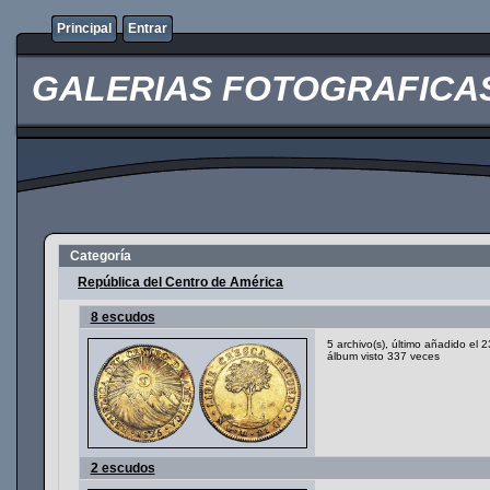
Principal
Entrar
GALERIAS FOTOGRAFICAS O
Categoría
República del Centro de América
8 escudos
5 archivo(s), último añadido el
álbum visto 337 veces
2 escudos