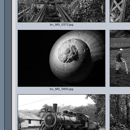
bn_MG_0373.jpg
bn_MG_5800.jpg