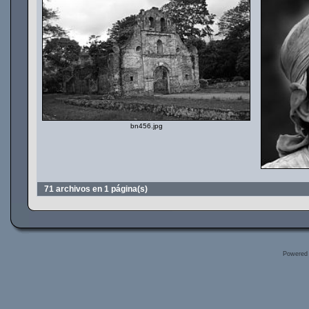
bn456.jpg
71 archivos en 1 página(s)
Powered