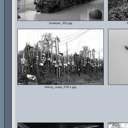
bnsierpe_302.jpg
bnhoy_copia_078-1.jpg