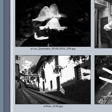
a-Los_Quetzales_05-06-2010_259.jpg
a-Peru_1130.jpg