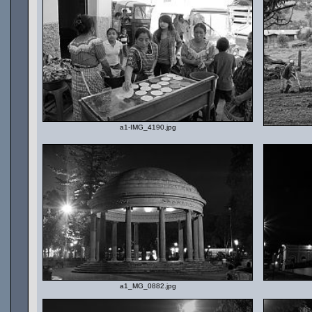
a1-IMG_4190.jpg
a1_MG_0882.jpg