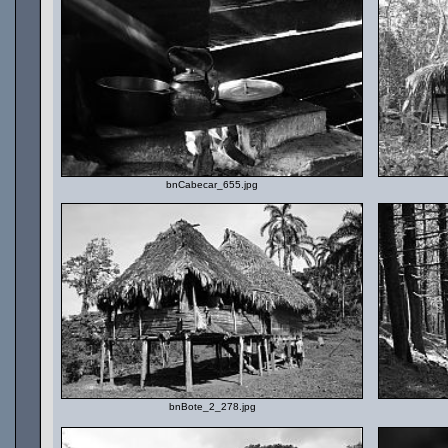
bnCabecar_655.jpg
bnBote_2_278.jpg