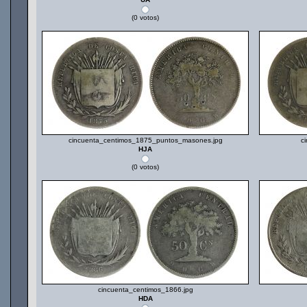
(0 votos)
cincuenta_centimos_1875_puntos_masones.jpg
c
HJA
(0 votos)
cincuenta_centimos_1866.jpg
HDA