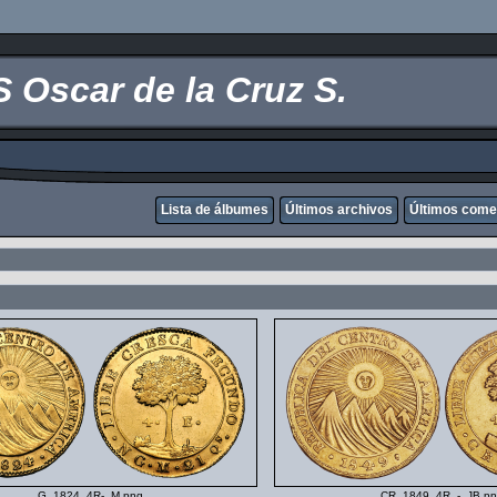
scar de la Cruz S.
Lista de álbumes
Últimos archivos
Últimos come
G_1824_4R-_M.png
CR_1849_4R_-_JB.pn