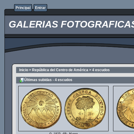
Principal
Entrar
GALERIAS FOTOGRAFICAS O
Inicio
>
República del Centro de América
>
4 escudos
Últimas subidas - 4 escudos
G_1825_4R-_M.png