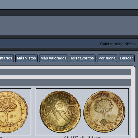
Galerías fotográficas
ntarios
Más vistos
Más valorados
Mis favoritos
Por fecha
Buscar
g
CR_1837_4R_-_E-R.png